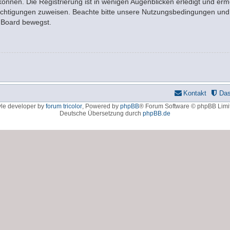
nnen. Die Registrierung ist in wenigen Augenblicken erledigt und ermö
rechtigungen zuweisen. Beachte bitte unsere Nutzungsbedingungen und d
m Board bewegst.
Kontakt
Da
yle developer by
forum tricolor
,
Powered by
phpBB
® Forum Software © phpBB Limi
Deutsche Übersetzung durch
phpBB.de