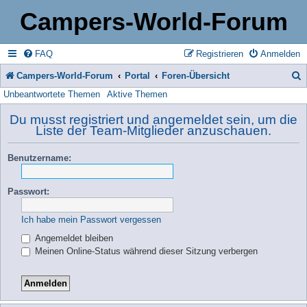
Campers-World-Forum
FAQ
Registrieren
Anmelden
Campers-World-Forum
Portal
Foren-Übersicht
Unbeantwortete Themen
Aktive Themen
u
c
Du musst registriert und angemeldet sein, um die
Liste der Team-Mitglieder anzuschauen.
h
e
Benutzername:
Passwort:
Ich habe mein Passwort vergessen
Angemeldet bleiben
Meinen Online-Status während dieser Sitzung verbergen