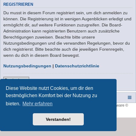
REGISTRIEREN
Du musst in diesem Forum registriert sein, um dich anmelden zu
können. Die Registrierung ist in wenigen Augenblicken erledigt und
ermöglicht dir, auf weitere Funktionen zuzugreifen. Die Board-
Administration kann registrierten Benutzern auch zusätzliche
Berechtigungen zuweisen. Beachte bitte unsere
Nutzungsbedingungen und die verwandten Regelungen, bevor du
dich registrierst. Bitte beachte auch die jeweiligen Forenregeln,
wenn du dich in diesem Board bewegst.
Nutzungsbedingungen
|
Datenschutzrichtlinie
Registrieren
Diese Website nutzt Cookies, um dir den
bestmöglichen Komfort bei der Nutzung zu
Campers-World-Forum
Portal
Foren-Übersicht
bieten.
Mehr erfahren
Style developer by
forum tricolor
,
Powered by
phpBB
® Forum Software ©
phpBB Limited
Deutsche Übersetzung durch
phpBB.de
Verstanden!