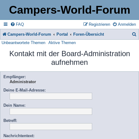
Campers-World-Forum
FAQ
Registrieren
Anmelden
Campers-World-Forum
Portal
Foren-Übersicht
Unbeantwortete Themen
Aktive Themen
u
Kontakt mit der Board-Administration
c
aufnehmen
h
e
Empfänger:
Administrator
Deine E-Mail-Adresse:
Dein Name:
Betreff:
Nachrichtentext: