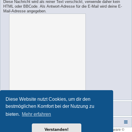
Diese Nachricht wird als reiner Text verschickt, verwende daher kein
HTML oder BBCode. Als Antwort-Adresse für die E-Mail wird deine E-
Mail-Adresse angegeben.
Diese Website nutzt Cookies, um dir den
bestmöglichen Komfort bei der Nutzung zu
bieten.
Mehr erfahren
Campers-World-Forum
Portal
Foren-Übersicht
Verstanden!
Style developer by
forum tricolor
,
Powered by
phpBB
® Forum Software ©