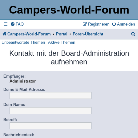
Campers-World-Forum
FAQ
Registrieren
Anmelden
Campers-World-Forum
Portal
Foren-Übersicht
Unbeantwortete Themen
Aktive Themen
u
Kontakt mit der Board-Administration
c
aufnehmen
h
e
Empfänger:
Administrator
Deine E-Mail-Adresse:
Dein Name:
Betreff:
Nachrichtentext: