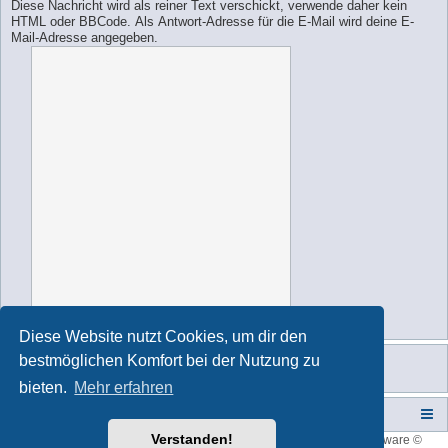
Diese Nachricht wird als reiner Text verschickt, verwende daher kein
HTML oder BBCode. Als Antwort-Adresse für die E-Mail wird deine E-
Mail-Adresse angegeben.
Diese Website nutzt Cookies, um dir den
bestmöglichen Komfort bei der Nutzung zu
bieten.
Mehr erfahren
Campers-World-Forum
Portal
Foren-Übersicht
Verstanden!
Style developer by
forum tricolor
,
Powered by
phpBB
® Forum Software ©