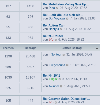
g
t
B
t
Re: Mobilisten Verlag Navi Up…
137
1498
r
e
e
N
von
Pico
26. Aug 2020, 17:32
a
i
r
e
g
t
B
u
Re: ....für die, die sich nic…
63
726
r
e
e
N
von
SunVoyager
7. Jan 2021, 21:06
a
i
s
e
g
t
t
u
Re: Action Cam
55
908
r
e
N
e
von
HenryU
31. Aug 2019, 11:32
a
r
e
s
g
B
u
t
Re: 5G Router
133
964
N
e
e
e
von
bfb
6. Feb 2026, 18:22
e
i
s
r
u
t
t
B
Themen
Beiträge
Letzter Beitrag
e
r
e
e
s
a
r
i
N
von
m3ontour
31. Jul 2026, 07:47
1298
28468
t
g
B
t
e
e
e
r
u
r
i
a
e
N
von
Fliegenpups
1. Okt 2025, 20:19
689
8807
B
t
g
s
e
e
r
t
u
i
a
e
e
Re: Nr. 1041
1039
13107
t
g
N
r
s
von
Edgar
3. Apr 2026, 11:13
r
e
B
t
a
u
N
e
e
von
Akinom
1. Aug 2026, 21:50
225
6215
g
e
e
i
r
s
u
t
B
t
e
r
e
Re: Caravan Salon Düsseldorf …
e
s
a
i
105
444
N
von
bfb
4. Aug 2026, 06:23
r
t
g
t