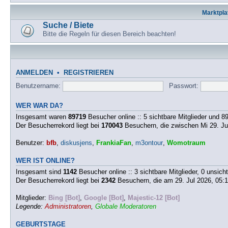
Marktpla
Suche / Biete
Bitte die Regeln für diesen Bereich beachten!
ANMELDEN
•
REGISTRIEREN
Benutzername:
Passwort:
WER WAR DA?
Insgesamt waren
89719
Besucher online :: 5 sichtbare Mitglieder und 
Der Besucherrekord liegt bei
170043
Besuchern, die zwischen Mi 29. Jul
Benutzer:
bfb
,
diskusjens
,
FrankiaFan
,
m3ontour
,
Womotraum
WER IST ONLINE?
Insgesamt sind
1142
Besucher online :: 3 sichtbare Mitglieder, 0 unsic
Der Besucherrekord liegt bei
2342
Besuchern, die am 29. Jul 2026, 05:12
Mitglieder:
Bing [Bot]
,
Google [Bot]
,
Majestic-12 [Bot]
Legende:
Administratoren
,
Globale Moderatoren
GEBURTSTAGE