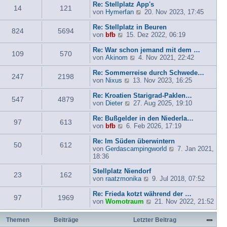
r
s
i
a
Re: Stellplatz App's
14
121
B
t
t
g
N
von
Hymerfan
20. Nov 2023, 17:45
e
e
r
e
i
r
a
u
Re: Stellplatz in Beuren
824
5694
t
B
g
N
e
von
bfb
15. Dez 2022, 06:19
r
e
e
s
a
i
u
t
Re: War schon jemand mit dem …
109
570
g
t
e
N
e
von
Akinom
4. Nov 2021, 22:42
r
s
e
r
a
t
u
B
Re: Sommerreise durch Schwede…
247
2198
g
e
N
e
e
von
Nixus
13. Nov 2023, 16:25
r
e
s
i
B
u
t
t
Re: Kroatien Starigrad-Paklen…
547
4879
e
e
N
e
r
von
Dieter
27. Aug 2025, 19:10
i
s
e
r
a
t
t
u
B
g
Re: Bußgelder in den Niederla…
97
613
r
N
e
e
e
von
bfb
6. Feb 2026, 17:19
a
e
r
s
i
g
u
B
t
t
Re: Im Süden überwintern
50
612
e
e
e
r
N
von
Gerdascampingworld
7. Jan 2021,
s
i
r
a
e
18:36
t
t
B
g
u
Stellplatz Niendorf
e
r
e
e
23
162
N
von
raatzmonika
r
a
i
9. Jul 2018, 07:52
s
e
B
g
t
t
u
Re: Frieda kotzt während der …
e
r
e
97
1969
e
N
von
Womotraum
i
a
21. Nov 2022, 21:52
r
s
e
t
g
B
t
u
r
e
Themen
Beiträge
Letzter Beitrag
e
e
a
i