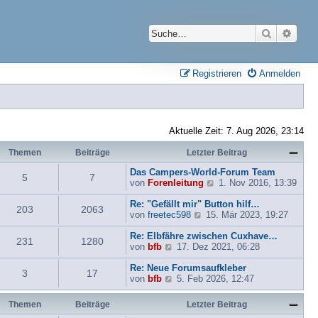
Suche
Erwei
Registrieren
Anmelden
Aktuelle Zeit: 7. Aug 2026, 23:14
Themen
Beiträge
Letzter Beitrag
Das Campers-World-Forum Team
5
7
N
von
Forenleitung
1. Nov 2016, 13:39
e
u
Re: "Gefällt mir" Button hilf…
203
2063
N
e
von
freetec598
15. Mär 2023, 19:27
e
s
u
t
Re: Elbfähre zwischen Cuxhave…
231
1280
N
e
e
von
bfb
17. Dez 2021, 06:28
e
s
r
u
t
B
Re: Neue Forumsaufkleber
3
17
e
N
e
e
von
bfb
5. Feb 2026, 12:47
s
e
r
i
t
u
B
t
Themen
Beiträge
Letzter Beitrag
e
e
e
r