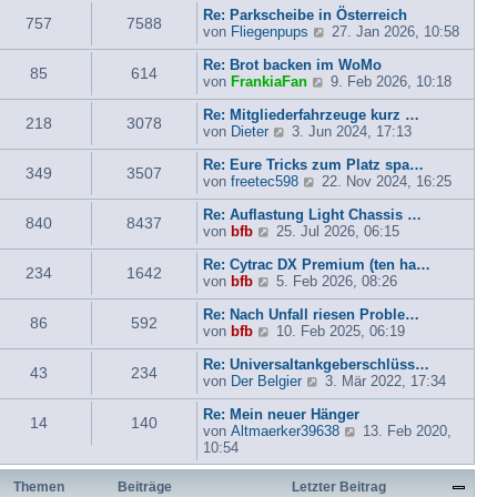
r
s
g
t
Re: Parkscheibe in Österreich
757
7588
B
t
r
N
von
Fliegenpups
27. Jan 2026, 10:58
e
e
a
e
i
r
g
u
Re: Brot backen im WoMo
85
614
t
B
N
e
von
FrankiaFan
9. Feb 2026, 10:18
r
e
e
s
a
i
u
t
Re: Mitgliederfahrzeuge kurz …
218
3078
g
t
N
e
e
von
Dieter
3. Jun 2024, 17:13
r
e
s
r
a
u
t
B
Re: Eure Tricks zum Platz spa…
349
3507
g
e
N
e
e
von
freetec598
22. Nov 2024, 16:25
s
e
r
i
t
u
B
t
Re: Auflastung Light Chassis …
840
8437
N
e
e
e
r
von
bfb
25. Jul 2026, 06:15
e
r
s
i
a
u
B
t
t
g
Re: Cytrac DX Premium (ten ha…
234
1642
e
N
e
e
r
von
bfb
5. Feb 2026, 08:26
s
e
i
r
a
t
u
t
B
g
Re: Nach Unfall riesen Proble…
86
592
e
e
N
r
e
von
bfb
10. Feb 2025, 06:19
r
s
e
a
i
B
t
u
g
t
Re: Universaltankgeberschlüss…
43
234
e
e
e
r
N
von
Der Belgier
3. Mär 2022, 17:34
i
r
s
a
e
t
B
t
g
u
Re: Mein neuer Hänger
14
140
r
e
e
e
N
von
Altmaerker39638
13. Feb 2020,
a
i
r
s
e
10:54
g
t
B
t
u
r
e
e
e
Themen
Beiträge
Letzter Beitrag
a
i
r
s