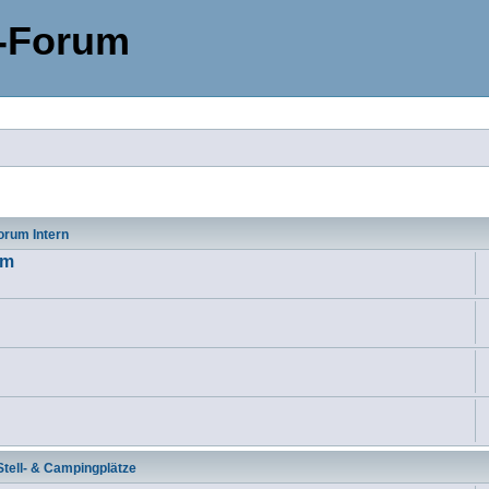
-Forum
rum Intern
um
Stell- & Campingplätze