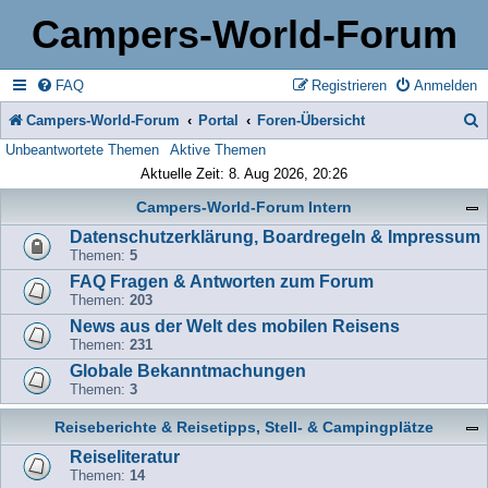
Campers-World-Forum
FAQ
Registrieren
Anmelden
Campers-World-Forum
Portal
Foren-Übersicht
Unbeantwortete Themen
Aktive Themen
u
Aktuelle Zeit: 8. Aug 2026, 20:26
c
Campers-World-Forum Intern
h
Datenschutzerklärung, Boardregeln & Impressum
e
Themen:
5
FAQ Fragen & Antworten zum Forum
Themen:
203
News aus der Welt des mobilen Reisens
Themen:
231
Globale Bekanntmachungen
Themen:
3
Reiseberichte & Reisetipps, Stell- & Campingplätze
Reiseliteratur
Themen:
14