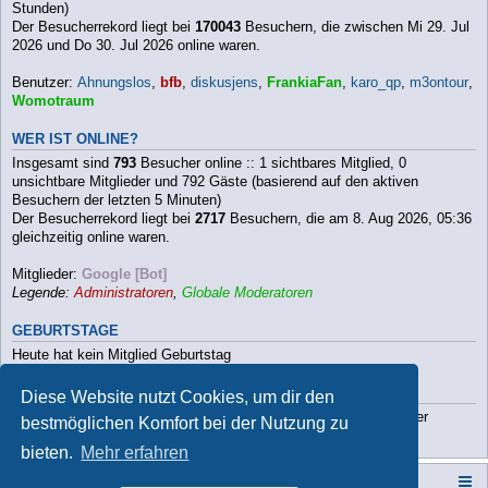
Stunden)
Der Besucherrekord liegt bei
170043
Besuchern, die zwischen Mi 29. Jul
2026 und Do 30. Jul 2026 online waren.
Benutzer:
Ahnungslos
,
bfb
,
diskusjens
,
FrankiaFan
,
karo_qp
,
m3ontour
,
Womotraum
WER IST ONLINE?
Insgesamt sind
793
Besucher online :: 1 sichtbares Mitglied, 0
unsichtbare Mitglieder und 792 Gäste (basierend auf den aktiven
Besuchern der letzten 5 Minuten)
Der Besucherrekord liegt bei
2717
Besuchern, die am 8. Aug 2026, 05:36
gleichzeitig online waren.
Mitglieder:
Google [Bot]
Legende:
Administratoren
,
Globale Moderatoren
GEBURTSTAGE
Heute hat kein Mitglied Geburtstag
STATISTIK
Diese Website nutzt Cookies, um dir den
Beiträge insgesamt
112790
• Themen insgesamt
9813
• Mitglieder
bestmöglichen Komfort bei der Nutzung zu
insgesamt
3202
• Unser neuestes Mitglied:
Paula2026
bieten.
Mehr erfahren
Campers-World-Forum
Portal
Foren-Übersicht