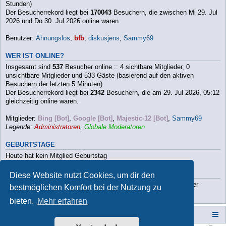
Stunden)
Der Besucherrekord liegt bei
170043
Besuchern, die zwischen Mi 29. Jul
2026 und Do 30. Jul 2026 online waren.
Benutzer:
Ahnungslos
,
bfb
,
diskusjens
,
Sammy69
WER IST ONLINE?
Insgesamt sind
537
Besucher online :: 4 sichtbare Mitglieder, 0
unsichtbare Mitglieder und 533 Gäste (basierend auf den aktiven
Besuchern der letzten 5 Minuten)
Der Besucherrekord liegt bei
2342
Besuchern, die am 29. Jul 2026, 05:12
gleichzeitig online waren.
Mitglieder:
Bing [Bot]
,
Google [Bot]
,
Majestic-12 [Bot]
,
Sammy69
Legende:
Administratoren
,
Globale Moderatoren
GEBURTSTAGE
Heute hat kein Mitglied Geburtstag
STATISTIK
Diese Website nutzt Cookies, um dir den
Beiträge insgesamt
112790
• Themen insgesamt
9813
• Mitglieder
bestmöglichen Komfort bei der Nutzung zu
insgesamt
3202
• Unser neuestes Mitglied:
Paula2026
bieten.
Mehr erfahren
Campers-World-Forum
Portal
Foren-Übersicht