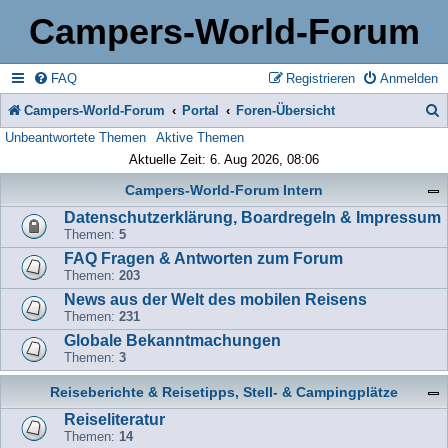
Campers-World-Forum
FAQ
Registrieren
Anmelden
Campers-World-Forum
Portal
Foren-Übersicht
Unbeantwortete Themen
Aktive Themen
u
Aktuelle Zeit: 6. Aug 2026, 08:06
c
Campers-World-Forum Intern
h
Datenschutzerklärung, Boardregeln & Impressum
e
Themen:
5
FAQ Fragen & Antworten zum Forum
Themen:
203
News aus der Welt des mobilen Reisens
Themen:
231
Globale Bekanntmachungen
Themen:
3
Reiseberichte & Reisetipps, Stell- & Campingplätze
Reiseliteratur
Themen:
14