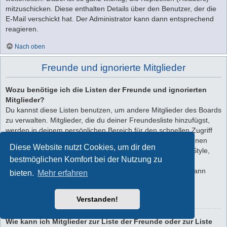
mitzuschicken. Diese enthalten Details über den Benutzer, der die
E-Mail verschickt hat. Der Administrator kann dann entsprechend
reagieren.
Nach oben
Freunde und ignorierte Mitglieder
Wozu benötige ich die Listen der Freunde und ignorierten
Mitglieder?
Du kannst diese Listen benutzen, um andere Mitglieder des Boards
zu verwalten. Mitglieder, die du deiner Freundesliste hinzufügst,
werden in deinem persönlichen Bereich für den schnellen Zugriff
aufgelistet. Du siehst dort deren Onlinestatus und kannst ihnen
Diese Website nutzt Cookies, um dir den
schnell eine Private Nachricht senden. Abhängig von dem Style,
bestmöglichen Komfort bei der Nutzung zu
den du verwendest, können Beiträge deiner Freunde auch
hervorgehoben sein. Wenn du einen Benutzer ignorierst, dann
bieten.
Mehr erfahren
siehst du seine Beiträge standardmäßig nicht.
Verstanden!
Nach oben
Wie kann ich Mitglieder zur Liste der Freunde oder zur Liste