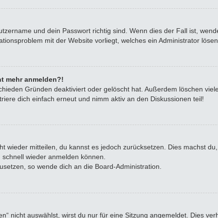
utzername und dein Passwort richtig sind. Wenn dies der Fall ist, wen
rationsproblem mit der Website vorliegt, welches ein Administrator löse
icht mehr anmelden?!
chieden Gründen deaktiviert oder gelöscht hat. Außerdem löschen viele
iere dich einfach erneut und nimm aktiv an den Diskussionen teil!
icht wieder mitteilen, du kannst es jedoch zurücksetzen. Dies machst d
ch schnell wieder anmelden können.
zusetzen, so wende dich an die Board-Administration.
 nicht auswählst, wirst du nur für eine Sitzung angemeldet. Dies ve