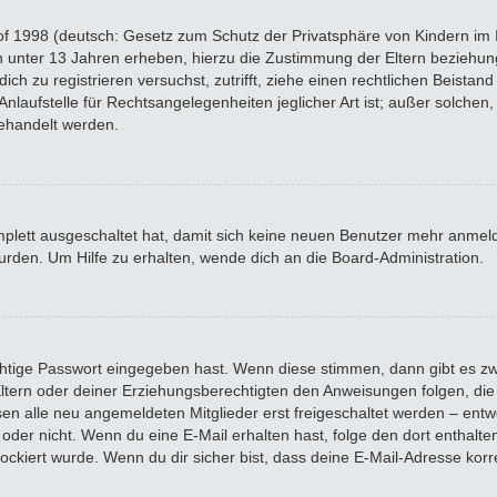
f 1998 (deutsch: Gesetz zum Schutz der Privatsphäre von Kindern im In
n unter 13 Jahren erheben, hierzu die Zustimmung der Eltern beziehu
 dich zu registrieren versuchst, zutrifft, ziehe einen rechtlichen Beista
laufstelle für Rechtsangelegenheiten jeglicher Art ist; außer solchen, 
ehandelt werden.
omplett ausgeschaltet hat, damit sich keine neuen Benutzer mehr anme
rden. Um Hilfe zu erhalten, wende dich an die Board-Administration.
chtige Passwort eingegeben hast. Wenn diese stimmen, dann gibt es z
 Eltern oder deiner Erziehungsberechtigten den Anweisungen folgen, die 
sen alle neu angemeldeten Mitglieder erst freigeschaltet werden – entwe
 ist oder nicht. Wenn du eine E-Mail erhalten hast, folge den dort enth
ockiert wurde. Wenn du dir sicher bist, dass deine E-Mail-Adresse kor