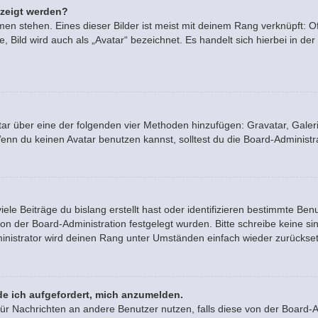
ezeigt werden?
en stehen. Eines dieser Bilder ist meist mit deinem Rang verknüpft: Of
Bild wird auch als „Avatar“ bezeichnet. Es handelt sich hierbei in der
vatar über eine der folgenden vier Methoden hinzufügen: Gravatar, Gal
n du keinen Avatar benutzen kannst, solltest du die Board-Administra
le Beiträge du bislang erstellt hast oder identifizieren bestimmte B
von der Board-Administration festgelegt wurden. Bitte schreibe keine 
inistrator wird deinen Rang unter Umständen einfach wieder zurückse
de ich aufgefordert, mich anzumelden.
n für Nachrichten an andere Benutzer nutzen, falls diese von der Board