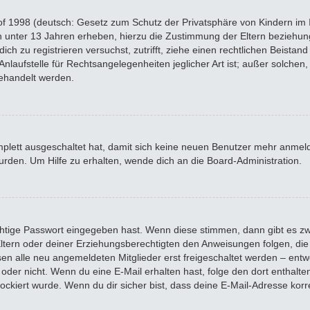
f 1998 (deutsch: Gesetz zum Schutz der Privatsphäre von Kindern im In
n unter 13 Jahren erheben, hierzu die Zustimmung der Eltern beziehu
 dich zu registrieren versuchst, zutrifft, ziehe einen rechtlichen Beista
laufstelle für Rechtsangelegenheiten jeglicher Art ist; außer solchen, 
ehandelt werden.
omplett ausgeschaltet hat, damit sich keine neuen Benutzer mehr anme
rden. Um Hilfe zu erhalten, wende dich an die Board-Administration.
chtige Passwort eingegeben hast. Wenn diese stimmen, dann gibt es z
 Eltern oder deiner Erziehungsberechtigten den Anweisungen folgen, die 
sen alle neu angemeldeten Mitglieder erst freigeschaltet werden – entwe
 ist oder nicht. Wenn du eine E-Mail erhalten hast, folge den dort enth
ockiert wurde. Wenn du dir sicher bist, dass deine E-Mail-Adresse kor