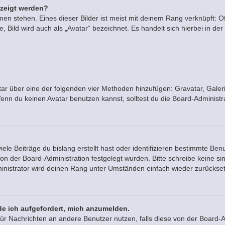
ezeigt werden?
en stehen. Eines dieser Bilder ist meist mit deinem Rang verknüpft: Of
Bild wird auch als „Avatar“ bezeichnet. Es handelt sich hierbei in der
vatar über eine der folgenden vier Methoden hinzufügen: Gravatar, Gal
n du keinen Avatar benutzen kannst, solltest du die Board-Administra
le Beiträge du bislang erstellt hast oder identifizieren bestimmte B
von der Board-Administration festgelegt wurden. Bitte schreibe keine 
inistrator wird deinen Rang unter Umständen einfach wieder zurückse
de ich aufgefordert, mich anzumelden.
n für Nachrichten an andere Benutzer nutzen, falls diese von der Board