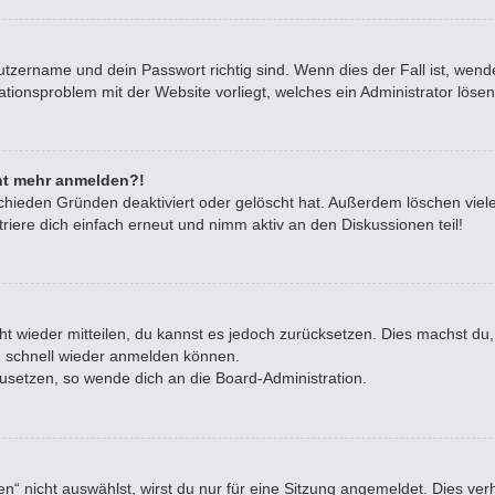
utzername und dein Passwort richtig sind. Wenn dies der Fall ist, wen
rationsproblem mit der Website vorliegt, welches ein Administrator löse
icht mehr anmelden?!
chieden Gründen deaktiviert oder gelöscht hat. Außerdem löschen viele
iere dich einfach erneut und nimm aktiv an den Diskussionen teil!
icht wieder mitteilen, du kannst es jedoch zurücksetzen. Dies machst d
ch schnell wieder anmelden können.
zusetzen, so wende dich an die Board-Administration.
 nicht auswählst, wirst du nur für eine Sitzung angemeldet. Dies ve