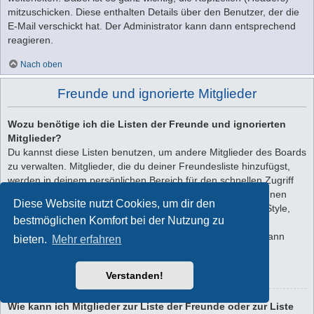
mitzuschicken. Diese enthalten Details über den Benutzer, der die
E-Mail verschickt hat. Der Administrator kann dann entsprechend
reagieren.
Nach oben
Freunde und ignorierte Mitglieder
Wozu benötige ich die Listen der Freunde und ignorierten
Mitglieder?
Du kannst diese Listen benutzen, um andere Mitglieder des Boards
zu verwalten. Mitglieder, die du deiner Freundesliste hinzufügst,
werden in deinem persönlichen Bereich für den schnellen Zugriff
aufgelistet. Du siehst dort deren Onlinestatus und kannst ihnen
Diese Website nutzt Cookies, um dir den
schnell eine Private Nachricht senden. Abhängig von dem Style,
bestmöglichen Komfort bei der Nutzung zu
den du verwendest, können Beiträge deiner Freunde auch
hervorgehoben sein. Wenn du einen Benutzer ignorierst, dann
bieten.
Mehr erfahren
siehst du seine Beiträge standardmäßig nicht.
Verstanden!
Nach oben
Wie kann ich Mitglieder zur Liste der Freunde oder zur Liste